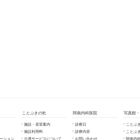
ことぶきの杜
阿南内科医院
写真館・
施設・居室案内
診療日
ことぶ
施設利用料
診療内容
ことぶ
ーション
介護サービスについて
お問い合わせ
阿南内