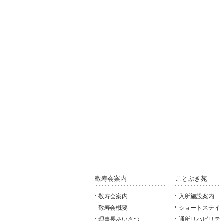
敬寿会案内
ことぶき苑
敬寿会案内
入所施設案内
敬寿会概要
ショートステイ
理事長あいさつ
通所リハビリテ