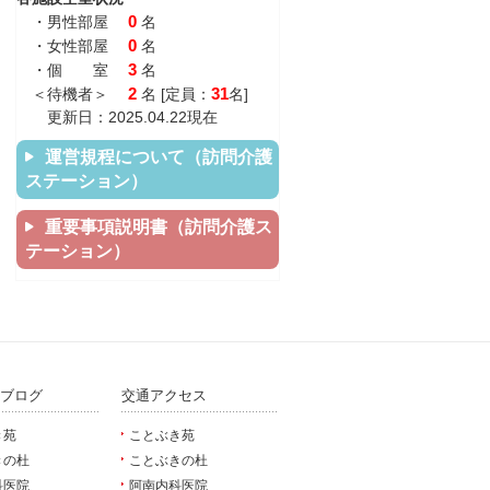
0
・男性部屋
名
0
・女性部屋
名
3
・個 室
名
2
31
＜待機者＞
名 [定員：
名]
更新日：2025.04.22現在
運営規程について（訪問介護
ステーション）
重要事項説明書（訪問介護ス
テーション）
ブログ
交通アクセス
き苑
ことぶき苑
きの杜
ことぶきの杜
科医院
阿南内科医院