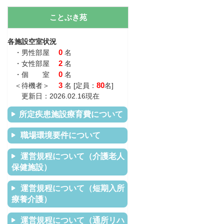
ことぶき苑
各施設空室状況
0
・男性部屋
名
2
・女性部屋
名
0
・個 室
名
3
80
＜待機者＞
名 [定員：
名]
更新日：2026.02.16現在
所定疾患施設療育費について
職場環境要件について
運営規程について（介護老人
保健施設）
運営規程について（短期入所
療養介護）
運営規程について（通所リハ