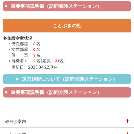
重要事項説明書（訪問看護ステーション）
ことぶきの杜
各施設空室状況
・男性部屋
名
0
・女性部屋
名
0
・個 室
名
3
＜待機者＞
名 [定員：
名]
2
31
更新日：2025.04.22現在
運営規程について（訪問介護ステーション）
重要事項説明書（訪問介護ステーション）
敬寿会案内