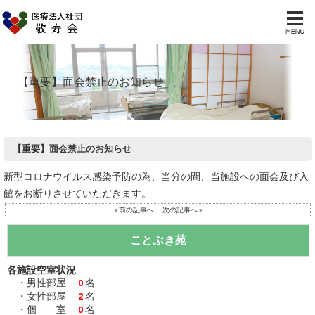
【重要】面会禁止のお知らせ
【重要】面会禁止のお知らせ
新型コロナウイルス感染予防の為、当分の間、当施設への面会及び入
館をお断りさせていただきます。
« 前の記事へ
次の記事へ »
ことぶき苑
各施設空室状況
・男性部屋
名
0
・女性部屋
名
2
・個 室
名
0